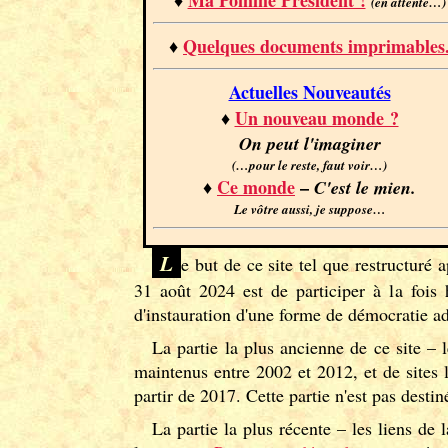
♦
Ma Pomme Président !
(en attente…)
♦
Quelques documents imprimables
Actuelles Nouveautés
♦
Un nouveau monde ?
On peut l'imaginer
(…pour le reste, faut voir…)
♦
Ce monde
–
C'est le mien.
Le vôtre aussi, je suppose…
L
e but de ce site tel que restructuré a
31 août 2024 est de participer à la foi
d'instauration d'une forme de démocratie a
La partie la plus ancienne de ce site – le
maintenus entre 2002 et 2012, et de sites
partir de 2017. Cette partie n'est pas destin
La partie la plus récente – les liens de