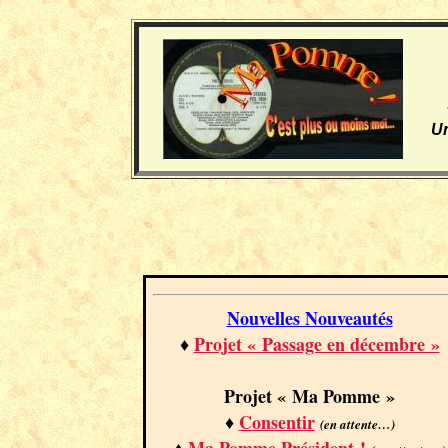
Sa
Un
Nouvelles Nouveautés
♦
Projet « Passage en décembre »
Projet « Ma Pomme »
♦
Consentir
(en attente…)